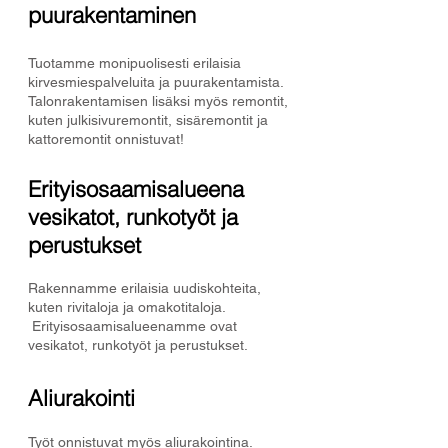
puurakentaminen
Tuotamme monipuolisesti erilaisia
kirvesmiespalveluita ja puurakentamista.
Talonrakentamisen lisäksi myös remontit,
kuten julkisivuremontit, sisäremontit ja
kattoremontit onnistuvat!
Erityisosaamisalueena
vesikatot, runkotyöt ja
perustukset
Rakennamme erilaisia uudiskohteita,
kuten rivitaloja ja omakotitaloja.
Erityisosaamisalueenamme ovat
vesikatot, runkotyöt ja perustukset.
Aliurakointi
Työt onnistuvat myös aliurakointina.